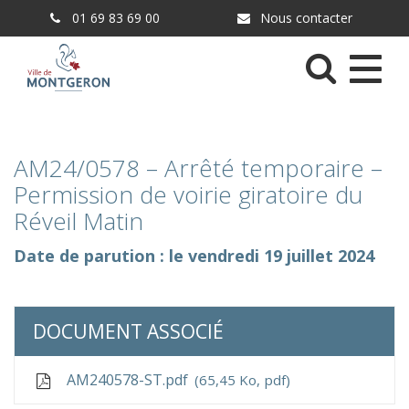
Gestion des traceurs
01 69 83 69 00
Nous contacter
Menu
AM24/0578 – Arrêté temporaire –
Permission de voirie giratoire du
Réveil Matin
Date de parution : le vendredi 19 juillet 2024
DOCUMENT ASSOCIÉ
AM240578-ST.pdf
65,45 Ko, pdf