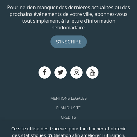
Pour ne rien manquer des dernières actualités ou des
prochains événements de votre ville, abonnez-vous
tout simplement à la lettre d’information
hebdomadaire.
S’INSCRIRE
Lien
Lien
Lien
Lien
vers
vers
vers
vers
le
le
le
la
compte
compte
compte
chaîne
Facebook
Twitter
Instagram
Youtube
MENTIONS LÉGALES
PLAN DU SITE
CRÉDITS
ACCESSIBILITÉ: PARTIELLEMENT CONFORME
Ce site utilise des traceurs pour fonctionner et obtenir
des statistiques d'utilisation afin améliorer l'utilisation,