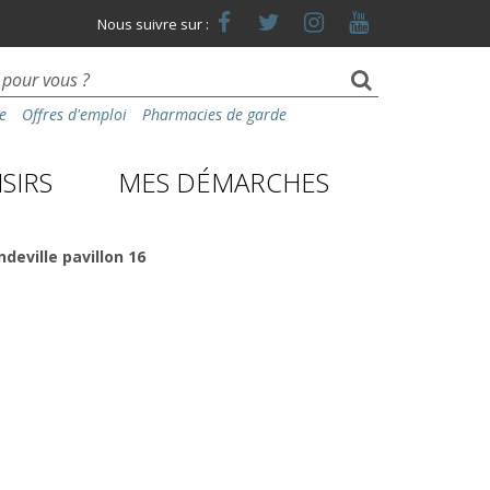
Lien
Lien
Lien
Lien
Nous suivre sur :
vers
vers
vers
vers
le
le
le
la
compte
compte
compte
chaîne
Facebook
Twitter
Instagram
Youtube
e
Offres d'emploi
Pharmacies de garde
SIRS
MES DÉMARCHES
deville pavillon 16