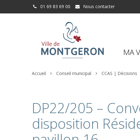
Gestion des traceurs
01 69 83 69 00
Nous contacter
MA V
Accueil
Conseil municipal
CCAS | Décisions
DP22/205 – Conv
disposition Résid
pavillon 16