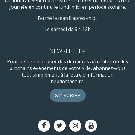
Du lundi au vendredi de 8h15-12h15 et de 13h30-17h30.
Journée en continu le lundi midi en période scolaire.
Fermé le mardi après-midi.
Le samedi de 9h-12h
NEWSLETTER
Pour ne rien manquer des dernières actualités ou des
prochains événements de votre ville, abonnez-vous
tout simplement à la lettre d’information
hebdomadaire.
S’INSCRIRE
Lien
Lien
Lien
Lien
vers
vers
vers
vers