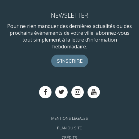
NEWSLETTER
Pour ne rien manquer des dernières actualités ou des
prochains événements de votre ville, abonnez-vous
tout simplement à la lettre d’information
hebdomadaire.
S’INSCRIRE
Lien
Lien
Lien
Lien
vers
vers
vers
vers
le
le
le
la
compte
compte
compte
chaîne
Facebook
Twitter
Instagram
Youtube
MENTIONS LÉGALES
PLAN DU SITE
CRÉDITS