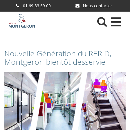
Gestion des traceurs
01 69 83 69 00
Nous contacter
Menu
Nouvelle Génération du RER D,
Montgeron bientôt desservie