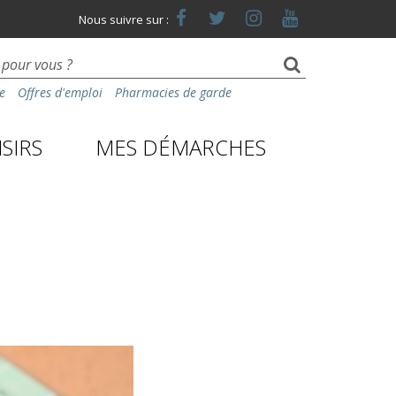
Lien
Lien
Lien
Lien
Nous suivre sur :
vers
vers
vers
vers
le
le
le
la
compte
compte
compte
chaîne
Facebook
Twitter
Instagram
Youtube
e
Offres d'emploi
Pharmacies de garde
SIRS
MES DÉMARCHES