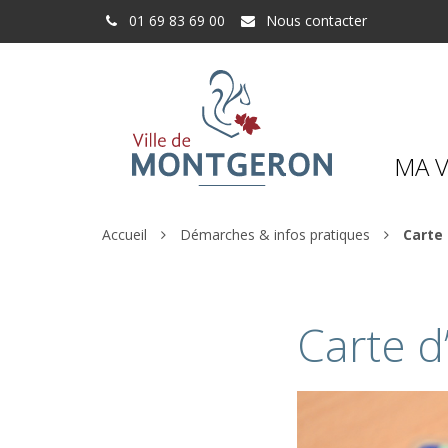
Gestion des traceurs
01 69 83 69 00
Nous contacter
MA V
Accueil
Démarches & infos pratiques
Carte 
Carte d