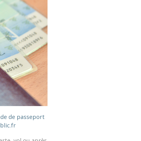
nde de passeport
blic.fr
erte, vol ou après