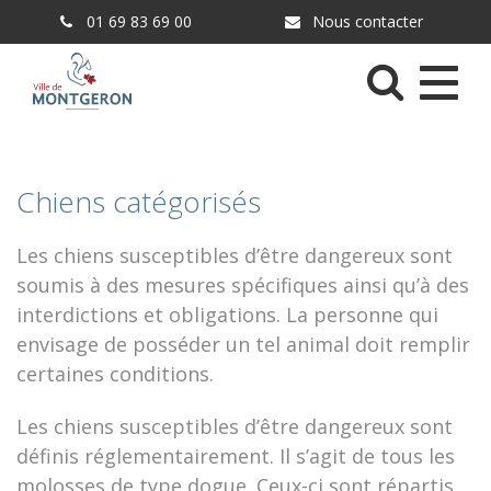
Gestion des traceurs
01 69 83 69 00
Nous contacter
Menu
Chiens catégorisés
Les chiens susceptibles d’être dangereux sont
soumis à des mesures spécifiques ainsi qu’à des
interdictions et obligations. La personne qui
envisage de posséder un tel animal doit remplir
certaines conditions.
Les chiens susceptibles d’être dangereux sont
définis réglementairement. Il s’agit de tous les
molosses de type dogue. Ceux-ci sont répartis