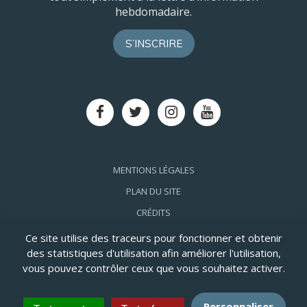
hebdomadaire.
S’INSCRIRE
Lien
Lien
Lien
Lien
vers
vers
vers
vers
le
le
le
la
compte
compte
compte
chaîne
Facebook
Twitter
Instagram
Youtube
MENTIONS LÉGALES
PLAN DU SITE
CRÉDITS
ACCESSIBILITÉ: PARTIELLEMENT CONFORME
Ce site utilise des traceurs pour fonctionner et obtenir
des statistiques d'utilisation afin améliorer l'utilisation,
vous pouvez contrôler ceux que vous souhaitez activer.
Personnaliser