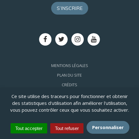
S’INSCRIRE
Lien
Lien
Lien
Lien
vers
vers
vers
vers
le
le
le
la
compte
compte
compte
chaîne
Facebook
Twitter
Instagram
Youtube
MENTIONS LÉGALES
PLAN DU SITE
CRÉDITS
ACCESSIBILITÉ: PARTIELLEMENT CONFORME
Ce site utilise des traceurs pour fonctionner et obtenir
des statistiques d'utilisation afin améliorer l'utilisation,
vous pouvez contrôler ceux que vous souhaitez activer.
Personnaliser
Tout accepter
Tout refuser