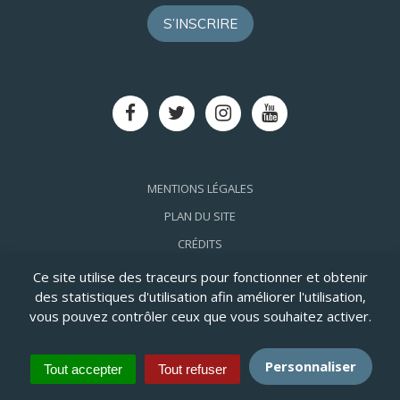
S’INSCRIRE
Lien
Lien
Lien
Lien
vers
vers
vers
vers
le
le
le
la
compte
compte
compte
chaîne
Facebook
Twitter
Instagram
Youtube
MENTIONS LÉGALES
PLAN DU SITE
CRÉDITS
ACCESSIBILITÉ: PARTIELLEMENT CONFORME
Ce site utilise des traceurs pour fonctionner et obtenir
des statistiques d'utilisation afin améliorer l'utilisation,
vous pouvez contrôler ceux que vous souhaitez activer.
Personnaliser
Tout accepter
Tout refuser