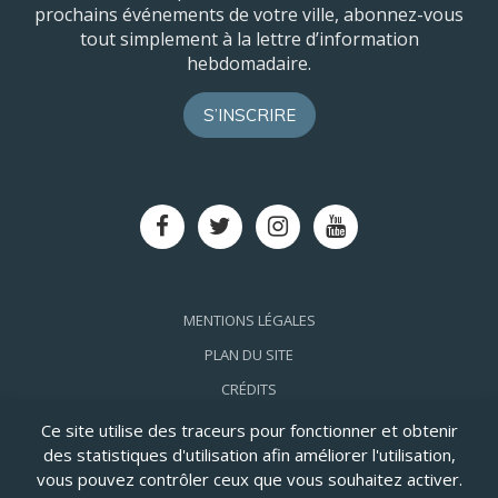
prochains événements de votre ville, abonnez-vous
tout simplement à la lettre d’information
hebdomadaire.
S’INSCRIRE
Lien
Lien
Lien
Lien
vers
vers
vers
vers
le
le
le
la
compte
compte
compte
chaîne
Facebook
Twitter
Instagram
Youtube
MENTIONS LÉGALES
PLAN DU SITE
CRÉDITS
ACCESSIBILITÉ: PARTIELLEMENT CONFORME
Ce site utilise des traceurs pour fonctionner et obtenir
des statistiques d'utilisation afin améliorer l'utilisation,
vous pouvez contrôler ceux que vous souhaitez activer.