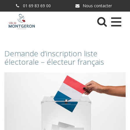
Gestion des traceurs
01 69 83 69 00
Nous contacter
Menu
Demande d’inscription liste
électorale – électeur français