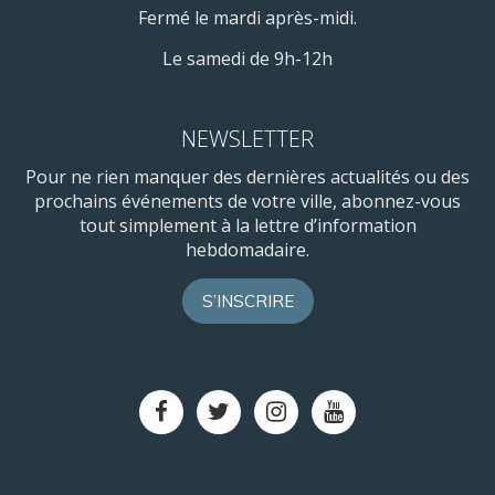
Fermé le mardi après-midi.
Le samedi de 9h-12h
NEWSLETTER
Pour ne rien manquer des dernières actualités ou des
prochains événements de votre ville, abonnez-vous
tout simplement à la lettre d’information
hebdomadaire.
S’INSCRIRE
Lien
Lien
Lien
Lien
vers
vers
vers
vers
le
le
le
la
compte
compte
compte
chaîne