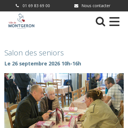
Gestion des traceurs
01 69 83 69 00
Nous contacter
Menu
Salon des seniors
Le
26
septembre
2026
10h-16h