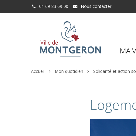
Gestion des traceurs
01 69 83 69 00
Nous contacter
MA V
Accueil
Mon quotidien
Solidarité et action so
Logeme