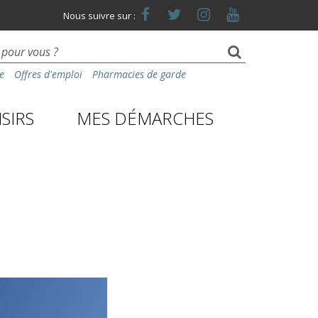
Lien
Lien
Lien
Lien
Nous suivre sur :
vers
vers
vers
vers
le
le
le
la
compte
compte
compte
chaîne
Facebook
Twitter
Instagram
Youtube
e
Offres d'emploi
Pharmacies de garde
SIRS
MES DÉMARCHES