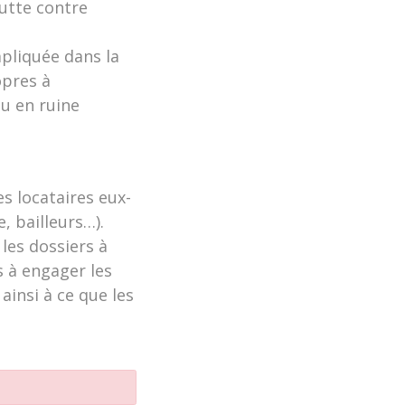
lutte contre
mpliquée dans la
opres à
ou en ruine
es locataires eux-
, bailleurs…).
les dossiers à
s à engager les
ainsi à ce que les