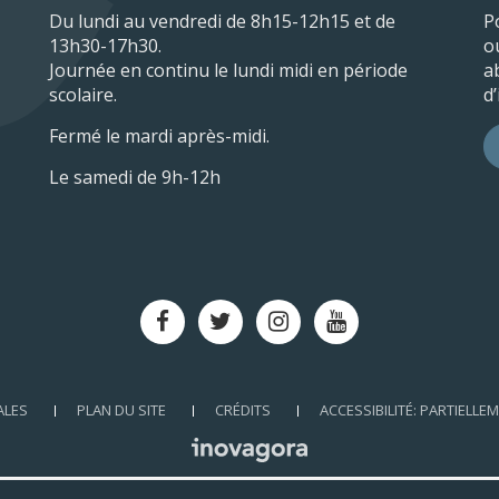
Du lundi au vendredi de 8h15-12h15 et de
P
13h30-17h30.
o
Journée en continu le lundi midi en période
a
scolaire.
d
Fermé le mardi après-midi.
Le samedi de 9h-12h
Lien
Lien
Lien
Lien
vers
vers
vers
vers
le
le
le
la
compte
compte
compte
chaîne
ALES
PLAN DU SITE
CRÉDITS
ACCESSIBILITÉ: PARTIELL
Facebook
Twitter
Instagram
Youtube