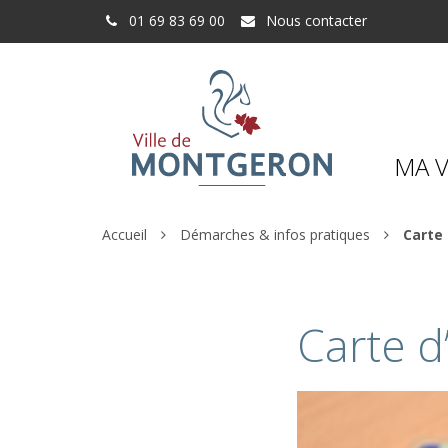
Gestion des traceurs
01 69 83 69 00
Nous contacter
MA V
Accueil
Démarches & infos pratiques
Carte 
Carte d