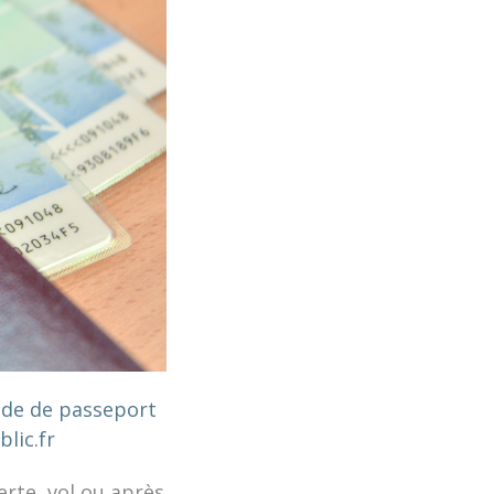
nde de passeport
blic.fr
erte, vol ou après