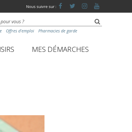
Lien
Lien
Lien
Lien
Nous suivre sur :
vers
vers
vers
vers
le
le
le
la
compte
compte
compte
chaîne
Facebook
Twitter
Instagram
Youtube
e
Offres d'emploi
Pharmacies de garde
SIRS
MES DÉMARCHES