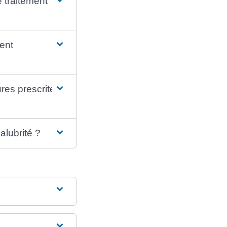
 traitement
ment
res prescrites
alubrité ?