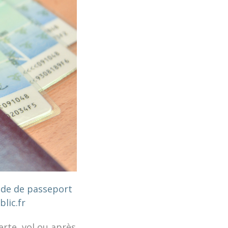
nde de passeport
blic.fr
erte, vol ou après