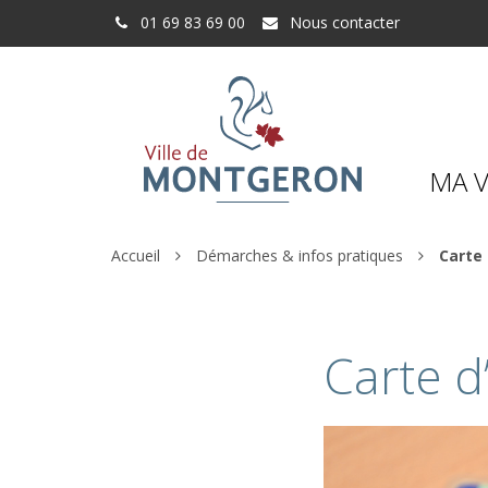
Gestion des traceurs
01 69 83 69 00
Nous contacter
MA V
Accueil
Démarches & infos pratiques
Carte 
Carte d