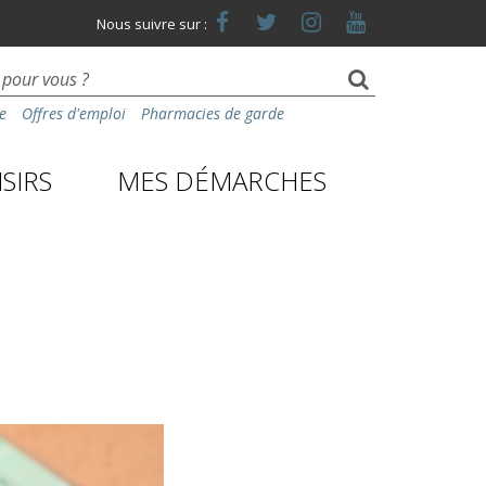
Lien
Lien
Lien
Lien
Nous suivre sur :
vers
vers
vers
vers
le
le
le
la
compte
compte
compte
chaîne
Facebook
Twitter
Instagram
Youtube
e
Offres d'emploi
Pharmacies de garde
SIRS
MES DÉMARCHES