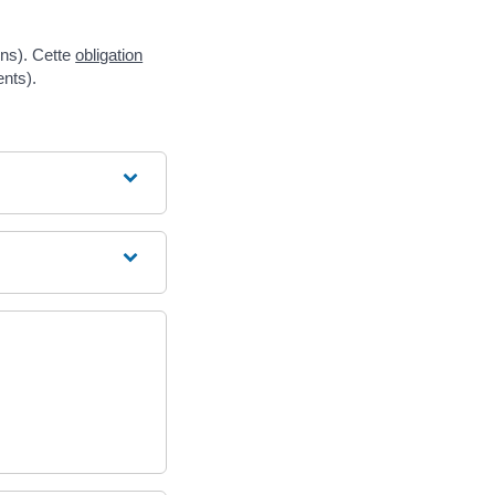
ens). Cette
obligation
ents).