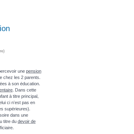
ion
re)
 percevoir une
pension
ce chez les 2 parents.
iées à son éducation.
entaire
. Dans cette
nt à titre principal,
lui ci n'est pas en
es supérieures).
isoire dans une
u titre du
devoir de
iciaire.