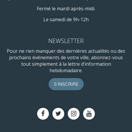
Fermé le mardi après-midi.
Le samedi de 9h-12h
NEWSLETTER
Pour ne rien manquer des dernières actualités ou des
prochains événements de votre ville, abonnez-vous
tout simplement à la lettre d’information
hebdomadaire.
S’INSCRIRE
Lien
Lien
Lien
Lien
vers
vers
vers
vers
le
le
le
la
compte
compte
compte
chaîne