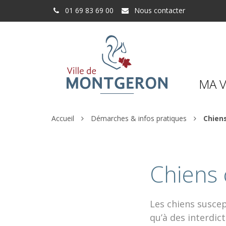
Gestion des traceurs
01 69 83 69 00
Nous contacter
MA V
Accueil
Démarches & infos pratiques
Chien
Chiens 
Les chiens suscep
qu’à des interdic