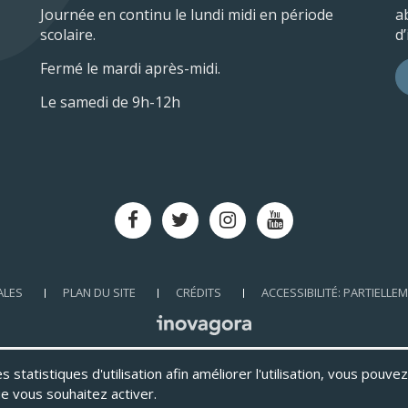
Journée en continu le lundi midi en période
a
scolaire.
d
Fermé le mardi après-midi.
Le samedi de 9h-12h
Lien
Lien
Lien
Lien
vers
vers
vers
vers
le
le
le
la
compte
compte
compte
chaîne
ALES
PLAN DU SITE
CRÉDITS
ACCESSIBILITÉ: PARTIELL
Facebook
Twitter
Instagram
Youtube
 statistiques d'utilisation afin améliorer l'utilisation, vous pouvez
e vous souhaitez activer.