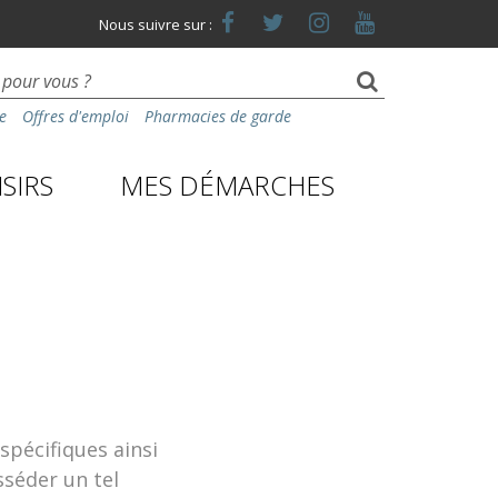
Lien
Lien
Lien
Lien
Nous suivre sur :
vers
vers
vers
vers
le
le
le
la
compte
compte
compte
chaîne
Facebook
Twitter
Instagram
Youtube
e
Offres d'emploi
Pharmacies de garde
SIRS
MES DÉMARCHES
spécifiques ainsi
sséder un tel