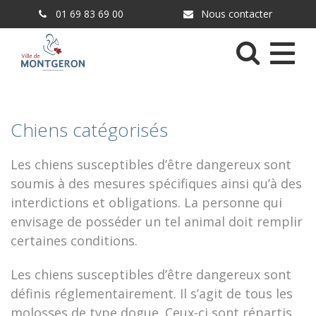
Gestion des traceurs
01 69 83 69 00
Nous contacter
Menu
Chiens catégorisés
Les chiens susceptibles d’être dangereux sont
soumis à des mesures spécifiques ainsi qu’à des
interdictions et obligations. La personne qui
envisage de posséder un tel animal doit remplir
certaines conditions.
Les chiens susceptibles d’être dangereux sont
définis réglementairement. Il s’agit de tous les
molosses de type dogue. Ceux-ci sont répartis