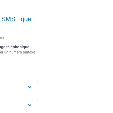
r SMS : que
re)
ge téléphonique
er un numéro surtaxé),