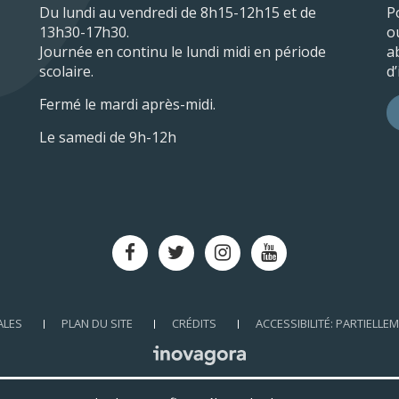
Du lundi au vendredi de 8h15-12h15 et de
P
13h30-17h30.
o
Journée en continu le lundi midi en période
a
scolaire.
d
Fermé le mardi après-midi.
Le samedi de 9h-12h
Lien
Lien
Lien
Lien
vers
vers
vers
vers
le
le
le
la
compte
compte
compte
chaîne
ALES
PLAN DU SITE
CRÉDITS
ACCESSIBILITÉ: PARTIELL
Facebook
Twitter
Instagram
Youtube