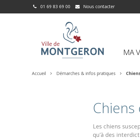
Gestion des traceurs
01 69 83 69 00
Nous contacter
MA V
Accueil
Démarches & infos pratiques
Chien
Chiens 
Les chiens suscep
qu’à des interdic