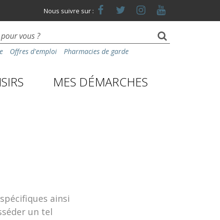
Lien
Lien
Lien
Lien
Nous suivre sur :
vers
vers
vers
vers
le
le
le
la
compte
compte
compte
chaîne
Facebook
Twitter
Instagram
Youtube
e
Offres d'emploi
Pharmacies de garde
SIRS
MES DÉMARCHES
spécifiques ainsi
sséder un tel