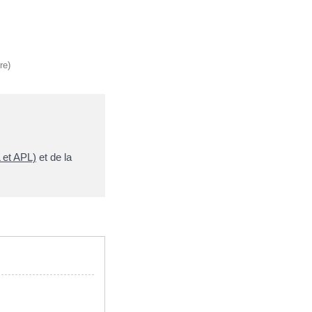
re)
 et APL)
et de la