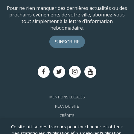
Pour ne rien manquer des dernières actualités ou des
prochains événements de votre ville, abonnez-vous
tout simplement à la lettre d’information
hebdomadaire.
S’INSCRIRE
Lien
Lien
Lien
Lien
vers
vers
vers
vers
le
le
le
la
compte
compte
compte
chaîne
Facebook
Twitter
Instagram
Youtube
MENTIONS LÉGALES
PLAN DU SITE
CRÉDITS
ACCESSIBILITÉ: PARTIELLEMENT CONFORME
Ce site utilise des traceurs pour fonctionner et obtenir
des statistiques d'utilisation afin améliorer l'utilisation,