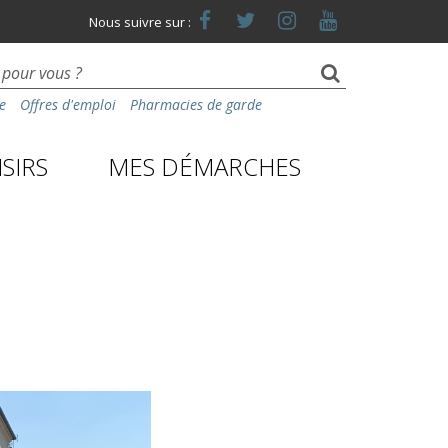
Lien
Lien
Lien
Lien
Nous suivre sur :
vers
vers
vers
vers
le
le
le
la
compte
compte
compte
chaîne
Facebook
Twitter
Instagram
Youtube
e
Offres d'emploi
Pharmacies de garde
SIRS
MES DÉMARCHES