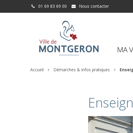
Gestion des traceurs
01 69 83 69 00
Nous contacter
MA V
Accueil
Démarches & infos pratiques
Enseig
Enseign