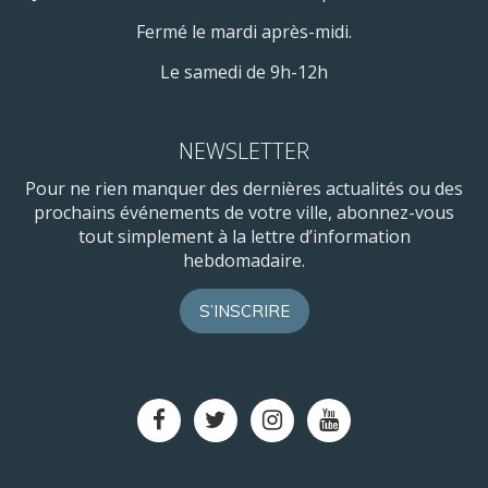
Fermé le mardi après-midi.
Le samedi de 9h-12h
NEWSLETTER
Pour ne rien manquer des dernières actualités ou des
prochains événements de votre ville, abonnez-vous
tout simplement à la lettre d’information
hebdomadaire.
S’INSCRIRE
Lien
Lien
Lien
Lien
vers
vers
vers
vers
le
le
le
la
compte
compte
compte
chaîne