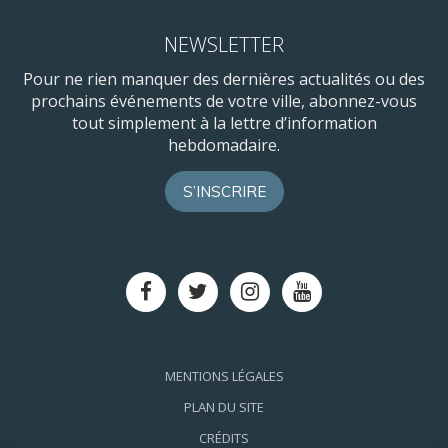
NEWSLETTER
Pour ne rien manquer des dernières actualités ou des
prochains événements de votre ville, abonnez-vous
tout simplement à la lettre d’information
hebdomadaire.
S’INSCRIRE
Lien
Lien
Lien
Lien
vers
vers
vers
vers
le
le
le
la
compte
compte
compte
chaîne
Facebook
Twitter
Instagram
Youtube
MENTIONS LÉGALES
PLAN DU SITE
CRÉDITS