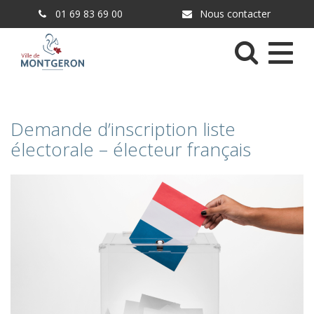
Gestion des traceurs
01 69 83 69 00
Nous contacter
Menu
Demande d’inscription liste
électorale – électeur français