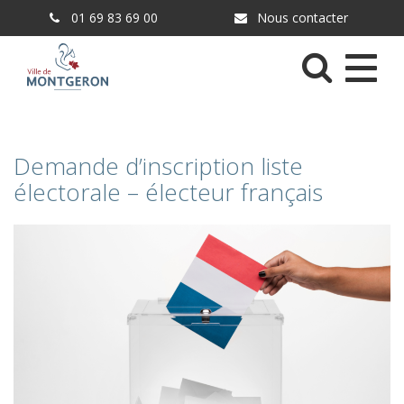
Gestion des traceurs
01 69 83 69 00
Nous contacter
Menu
Demande d’inscription liste
électorale – électeur français