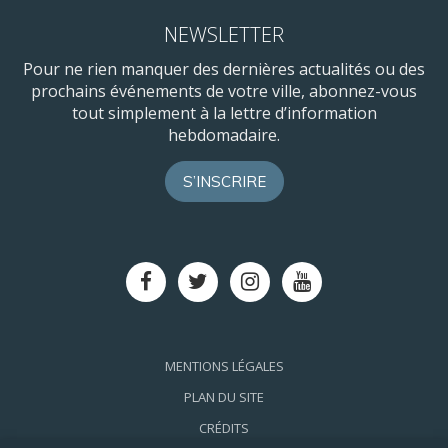
NEWSLETTER
Pour ne rien manquer des dernières actualités ou des
prochains événements de votre ville, abonnez-vous
tout simplement à la lettre d’information
hebdomadaire.
S’INSCRIRE
Lien
Lien
Lien
Lien
vers
vers
vers
vers
le
le
le
la
compte
compte
compte
chaîne
Facebook
Twitter
Instagram
Youtube
MENTIONS LÉGALES
PLAN DU SITE
CRÉDITS