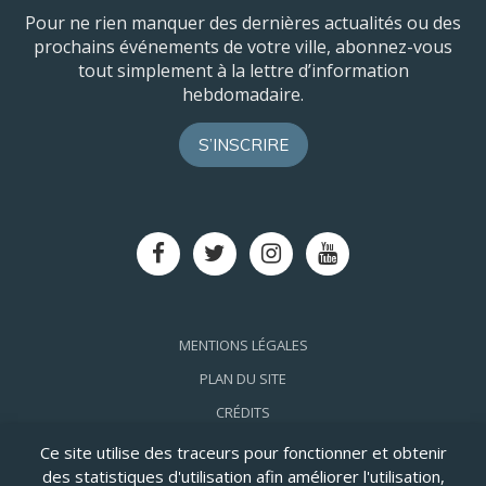
Pour ne rien manquer des dernières actualités ou des
prochains événements de votre ville, abonnez-vous
tout simplement à la lettre d’information
hebdomadaire.
S’INSCRIRE
Lien
Lien
Lien
Lien
vers
vers
vers
vers
le
le
le
la
compte
compte
compte
chaîne
Facebook
Twitter
Instagram
Youtube
MENTIONS LÉGALES
PLAN DU SITE
CRÉDITS
ACCESSIBILITÉ: PARTIELLEMENT CONFORME
Ce site utilise des traceurs pour fonctionner et obtenir
des statistiques d'utilisation afin améliorer l'utilisation,