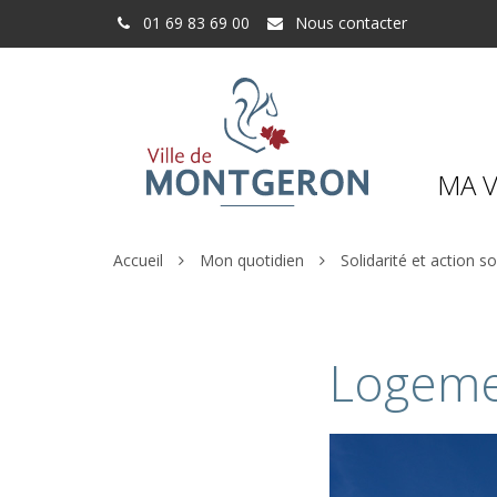
Gestion des traceurs
01 69 83 69 00
Nous contacter
MA V
Accueil
Mon quotidien
Solidarité et action so
Logeme