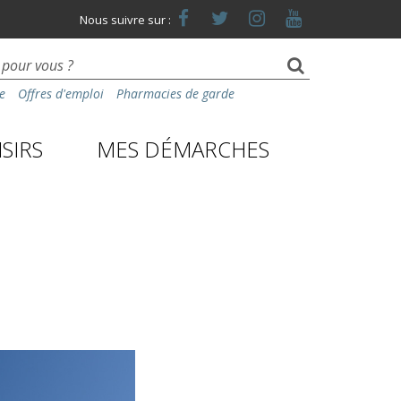
Lien
Lien
Lien
Lien
Nous suivre sur :
vers
vers
vers
vers
le
le
le
la
compte
compte
compte
chaîne
Facebook
Twitter
Instagram
Youtube
e
Offres d'emploi
Pharmacies de garde
SIRS
MES DÉMARCHES