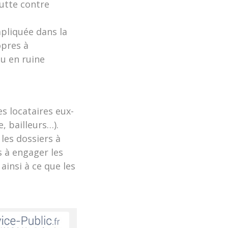
lutte contre
mpliquée dans la
opres à
ou en ruine
es locataires eux-
, bailleurs…).
les dossiers à
s à engager les
ainsi à ce que les