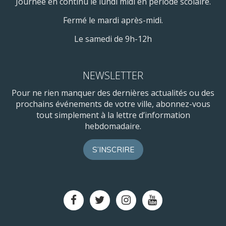
Journée en continu le lundi midi en période scolaire.
Fermé le mardi après-midi.
Le samedi de 9h-12h
NEWSLETTER
Pour ne rien manquer des dernières actualités ou des
prochains événements de votre ville, abonnez-vous
tout simplement à la lettre d’information
hebdomadaire.
S’INSCRIRE
Lien
Lien
Lien
Lien
vers
vers
vers
vers
le
le
le
la