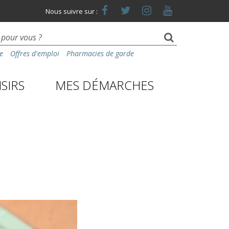
Lien
Lien
Lien
Lien
Nous suivre sur :
vers
vers
vers
vers
le
le
le
la
compte
compte
compte
chaîne
Facebook
Twitter
Instagram
Youtube
e
Offres d'emploi
Pharmacies de garde
SIRS
MES DÉMARCHES