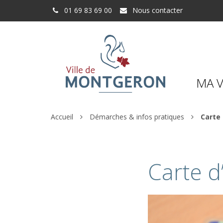
Gestion des traceurs
01 69 83 69 00
Nous contacter
MA V
Accueil
Démarches & infos pratiques
Carte 
Carte d