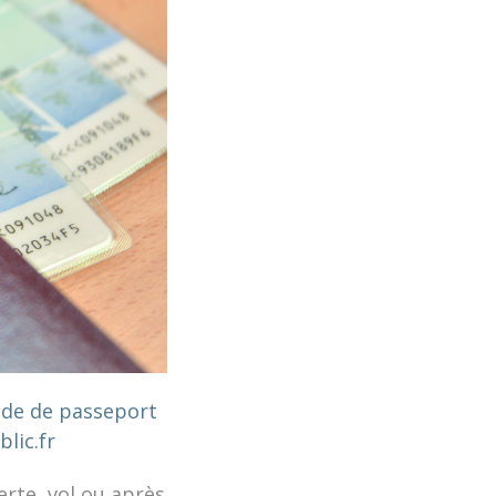
nde de passeport
blic.fr
erte, vol ou après