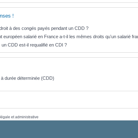
nses !
il droit à des congés payés pendant un CDD ?
t européen salarié en France a-t-il les mêmes droits qu'un salarié fra
un CDD est-il requalifié en CDI ?
at à durée déterminée (CDD)
 légale et administrative