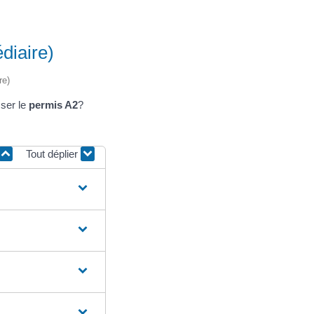
diaire)
re)
ser le
permis A2
?
Tout déplier