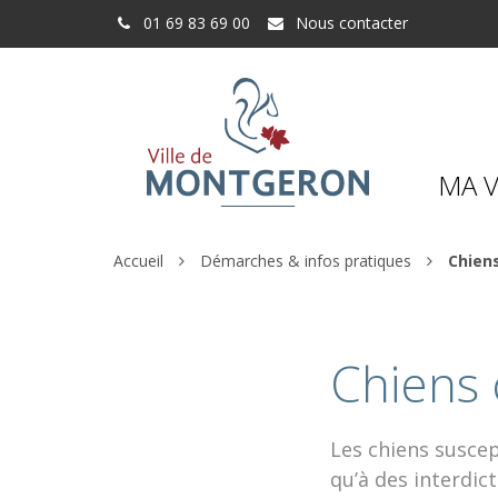
Gestion des traceurs
01 69 83 69 00
Nous contacter
MA V
Accueil
Démarches & infos pratiques
Chien
Chiens 
Les chiens suscep
qu’à des interdic