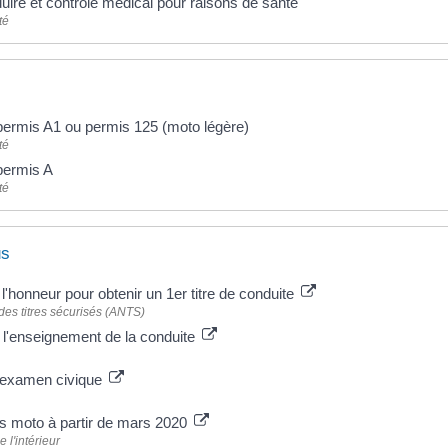
ire et contrôle médical pour raisons de santé
té
permis A1 ou permis 125 (moto légère)
té
permis A
té
us
 l'honneur pour obtenir un 1er titre de conduite
es titres sécurisés (ANTS)
 l'enseignement de la conduite
l’examen civique
 moto à partir de mars 2020
 l'intérieur