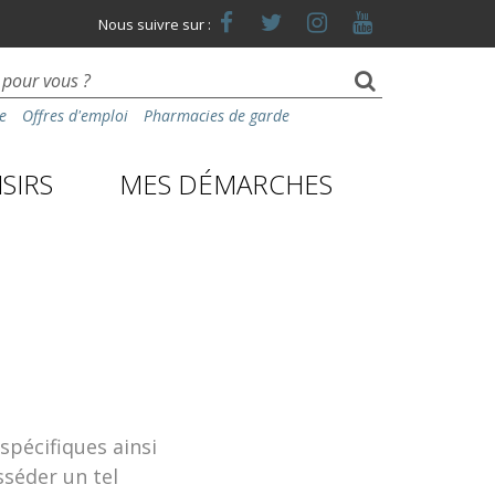
Lien
Lien
Lien
Lien
Nous suivre sur :
vers
vers
vers
vers
le
le
le
la
compte
compte
compte
chaîne
Facebook
Twitter
Instagram
Youtube
e
Offres d'emploi
Pharmacies de garde
SIRS
MES DÉMARCHES
spécifiques ainsi
sséder un tel