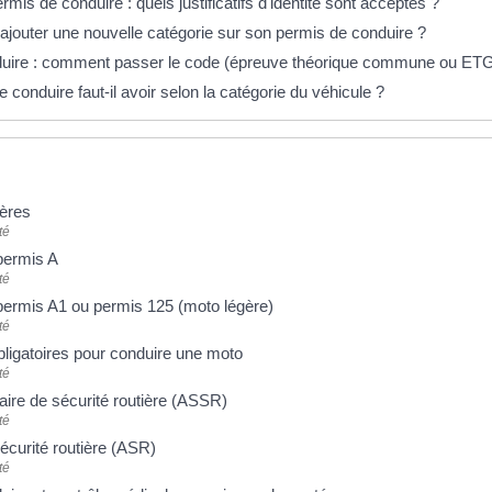
is de conduire : quels justificatifs d'identité sont acceptés ?
jouter une nouvelle catégorie sur son permis de conduire ?
uire : comment passer le code (épreuve théorique commune ou ETG
 conduire faut-il avoir selon la catégorie du véhicule ?
ières
té
permis A
té
permis A1 ou permis 125 (moto légère)
té
ligatoires pour conduire une moto
té
laire de sécurité routière (ASSR)
té
sécurité routière (ASR)
té